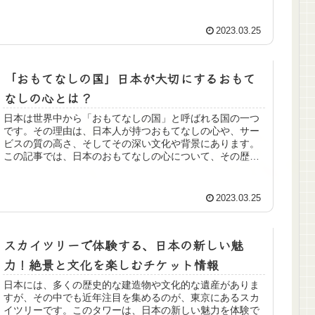
温泉には絶景の露天風呂や秘湯と呼ばれる隠れ家的な温泉
など、多彩な魅力があります。本記事では、日本の温泉旅
行を計画する際に必読の、絶景露天風呂から秘湯まで魅力
2023.03.25
満載の温泉地10選を紹介します。
「おもてなしの国」日本が大切にするおもて
なしの心とは？
日本は世界中から「おもてなしの国」と呼ばれる国の一つ
です。その理由は、日本人が持つおもてなしの心や、サー
ビスの質の高さ、そしてその深い文化や背景にあります。
この記事では、日本のおもてなしの心について、その歴史
や文化的背景、代表的な言葉やサービス、おもてなしの心
が反映された観光スポットやホテル、そしておもてなしの
心が持つ意義と今後の展望について紹介していきます。読
2023.03.25
者の皆様に、日本のおもてなしの心について理解を深めて
いただき、日本旅行やビジネスにおいて、より豊かな経験
を得ていただけるようになれば幸いです
スカイツリーで体験する、日本の新しい魅
力！絶景と文化を楽しむチケット情報
日本には、多くの歴史的な建造物や文化的な遺産がありま
すが、その中でも近年注目を集めるのが、東京にあるスカ
イツリーです。このタワーは、日本の新しい魅力を体験で