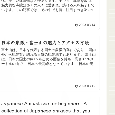
化、美しい建造物などがあります。中でも、異彩を放つ、
魅力的な寺院は多くの人々に愛され、訪れる人を魅了して
います。この記事では、その中でも特に注目すべき3つの寺
院を紹介します。それぞれの寺院の魅力や特徴について詳
しく解説し、皆さんが実際に訪れてみたいと思えるような
情報をお届けします。
2023.03.14
日本の象徴・富士山の魅力とアクセス方法
富士山は、日本を代表する国土の象徴的存在であり、 国内
外から観光客が訪れる人気の観光地でもあります。 富士山
は、日本の国土の約1/7を占める面積を持ち、高さ3776メ
ートルの山で、 日本の最高峰となっています。 日本の美し
い景色や自然の中で最も美しいものの1つであり、 富士山
を撮影した写真や絵画は、日本文化においても非常に人気
があります。 また、富士山は日本の歴史や文化にも深く関
わっており、 古くから富士信仰というものが存在し、 多く
2023.03.12
の人々が富士山を信仰するようになりました。 さらに、富
士山は日本の山岳遺産にも登録されており、 国内外から多
くの人々が訪れる観光地としても有名です。
Japanese A must-see for beginners! A
collection of Japanese phrases that you