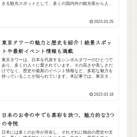
きる観光スポットとして、多くの国内外の観光客から人気
を集めています。高さ634メートルを誇るスカイツリーか
らの絶景は、圧巻の一言に尽きます。また、周辺には日本
の伝統文化を体験できるスポットが多数あり、訪れた人々
2023.03.25
にとって、日本の新しい魅力と文化を感じることができま
す。この記事では、スカイツリーで体験できる魅力や、チ
ケット情報を紹介します。ぜひ、スカイツリーへの訪問を
東京タワーの魅力と歴史を紹介！絶景スポッ
検討している方は、参考にしてください。
トや最新イベント情報も満載
東京タワーは、日本を代表するシンボルタワーのひとつで
あり、多くの人々に愛されています。その高さや美しさだ
けでなく、歴史や最新のイベント情報など、多彩な魅力を
持っていることが知られています。本記事では、東京タワ
ーの魅力と歴史を紹介し、絶景スポットや最新のイベント
情報なども満載でお届けします。東京タワーを訪れる際に
は、ぜひ参考にしてください。
2023.03.18
日本のお寺の中でも異彩を放つ、魅力的な3つ
の寺院
日本には多くのお寺が存在し、それぞれに独自の歴史や文