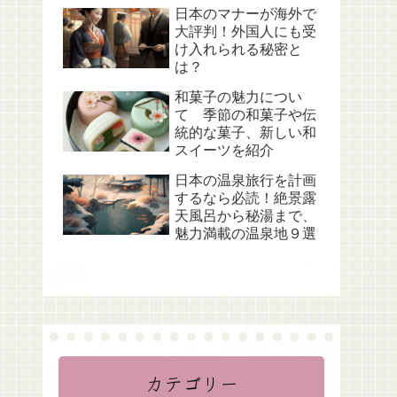
日本のマナーが海外で
大評判！外国人にも受
け入れられる秘密と
は？
和菓子の魅力につい
て 季節の和菓子や伝
統的な菓子、新しい和
スイーツを紹介
日本の温泉旅行を計画
するなら必読！絶景露
天風呂から秘湯まで、
魅力満載の温泉地９選
カテゴリー