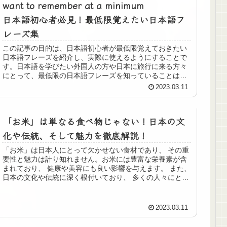
want to remember at a minimum
日本語初心者必見！最低限覚えたい日本語フ
レーズ集
この記事の目的は、日本語初心者が最低限覚えておきたい
日本語フレーズを紹介し、実際に使えるようにすることで
す。日本語を学びたい外国人の方や日本に旅行に来る方々
にとって、最低限の日本語フレーズを知っていることは非
常に役に立ちます。この記事では、数字や時間の表現、日
2023.03.11
常会話で使えるフレーズ、レストランやカフェで使えるフ
レーズなど、実際に役立つフレーズを紹介します。また、
フレーズの例文や音声の紹介、おすすめの日本語学習アプ
「お米」は単なる食べ物じゃない！日本の文
リや教材の紹介なども行い、日本語初心者が日本語を学ぶ
上でのヒントやアドバイスを提供します
化や伝統、そして魅力を徹底解説！
「お米」は日本人にとって欠かせない食材であり、 その重
要性と魅力は計り知れません。お米には豊富な栄養素が含
まれており、 健康や美容にも良い影響を与えます。 また、
日本の文化や伝統に深く根付いており、 多くの人々にとっ
ては生活の一部となっています。 本稿の目的は、「お米」
についてより詳しく知ってもらい、 その魅力や特徴、調理
法や食べ方などを解説することです。 また、お米にまつわ
2023.03.11
るエピソードや話題、 そして読者に向けたアピールや提言
も含め、 お米に関する情報を総合的に提供することを目指