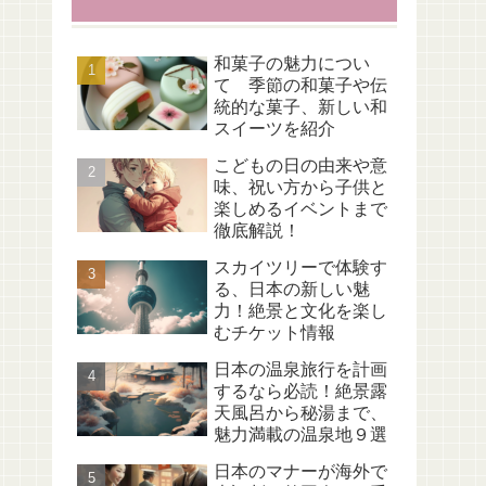
和菓子の魅力につい
て 季節の和菓子や伝
統的な菓子、新しい和
スイーツを紹介
こどもの日の由来や意
味、祝い方から子供と
楽しめるイベントまで
徹底解説！
スカイツリーで体験す
る、日本の新しい魅
力！絶景と文化を楽し
むチケット情報
日本の温泉旅行を計画
するなら必読！絶景露
天風呂から秘湯まで、
魅力満載の温泉地９選
日本のマナーが海外で