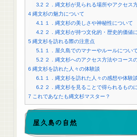
3.2
２．縄文杉が見られる場所やアクセス
4
縄文杉の魅力について
4.1
１．縄文杉の美しさや神秘性について
4.2
２．縄文杉が持つ文化的・歴史的価値
5
縄文杉を訪れる際の注意点
5.1
１．屋久島でのマナーやルールについ
5.2
２．縄文杉へのアクセス方法やコース
6
縄文杉を訪れた人々の体験談
6.1
１．縄文杉を訪れた人々の感想や体験
6.2
２．縄文杉を見ることで得られるもの
7
これであなたも縄文杉マスター？
屋久島の自然