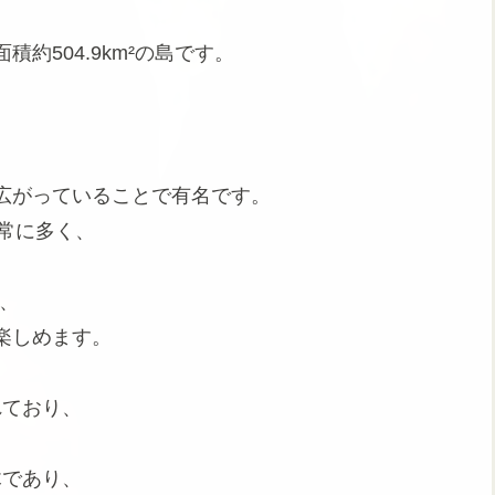
約504.9km²の島です。
、
。
広がっていることで有名です。
非常に多く、
り、
楽しめます。
れており、
木であり、