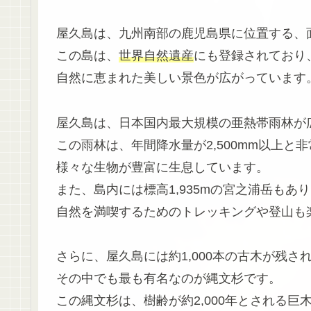
屋久島は、九州南部の鹿児島県に位置する、面積
この島は、
世界自然遺産
にも登録されており
自然に恵まれた美しい景色が広がっています
屋久島は、日本国内最大規模の亜熱帯雨林が
この雨林は、年間降水量が2,500mm以上と
様々な生物が豊富に生息しています。
また、島内には標高1,935mの宮之浦岳もあ
自然を満喫するためのトレッキングや登山も
さらに、屋久島には約1,000本の古木が残さ
その中でも最も有名なのが縄文杉です。
この縄文杉は、樹齢が約2,000年とされる巨