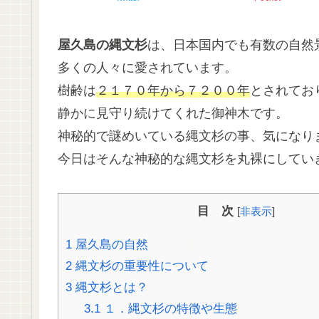
屋久島の縄文杉
は、日本国内でも有数の自然
多くの人々に愛されています。
樹齢は
２１７０年から７２００年
とされてお
静かに見守り続けてくれた御神木です。
神秘的で謎めいている縄文杉の事、気になり
今日はそんな神秘的な縄文杉を丸裸にしてい
目 次
[
非表示
]
1
屋久島の自然
2
縄文杉の重要性について
3
縄文杉とは？
3.1
１．縄文杉の特徴や生態